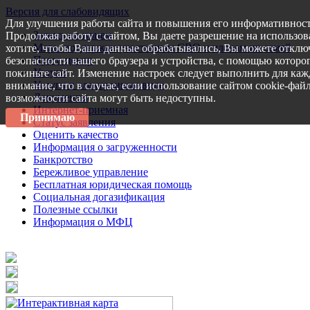
Версия для слабовидящих
Для улучшения работы сайта и повышения его информативност
Запись на прием
Продолжая работу с сайтом, Вы даете разрешение на использов
Меры поддержки участникам СВО и членам их семей
хотите, чтобы Ваши данные обрабатывались, Вы можете отключ
Пресс-центр
безопасности вашего браузера и устройства, с помощью которог
Услуги
покиньте сайт. Изменение настроек следует выполнить для каж
Услуги в электронном виде
внимание, что в случае, если использование сайтом cookie-фай
Документы
возможности сайта могут быть недоступны.
Интернет-приемная
Принимаю
Статус заявления
Оценить качество
Информация о загруженности
Банкротство
Бережливое управление
Бесплатная юридическая помощь
Социальная догазификация
Полезные ссылки
Информация о МФЦ