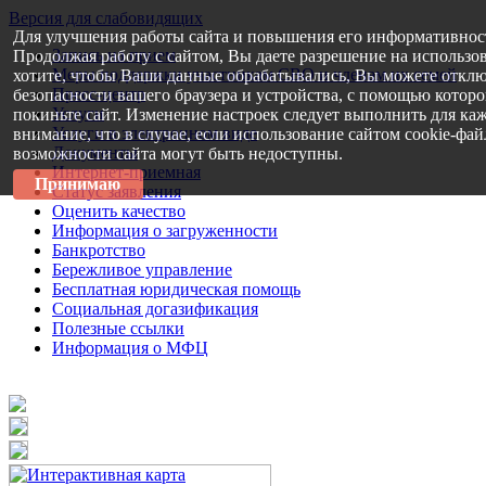
Версия для слабовидящих
Для улучшения работы сайта и повышения его информативнос
Запись на прием
Продолжая работу с сайтом, Вы даете разрешение на использо
Меры поддержки участникам СВО и членам их семей
хотите, чтобы Ваши данные обрабатывались, Вы можете отклю
Пресс-центр
безопасности вашего браузера и устройства, с помощью которог
Услуги
покиньте сайт. Изменение настроек следует выполнить для каж
Услуги в электронном виде
внимание, что в случае, если использование сайтом cookie-фа
Документы
возможности сайта могут быть недоступны.
Интернет-приемная
Принимаю
Статус заявления
Оценить качество
Информация о загруженности
Банкротство
Бережливое управление
Бесплатная юридическая помощь
Социальная догазификация
Полезные ссылки
Информация о МФЦ