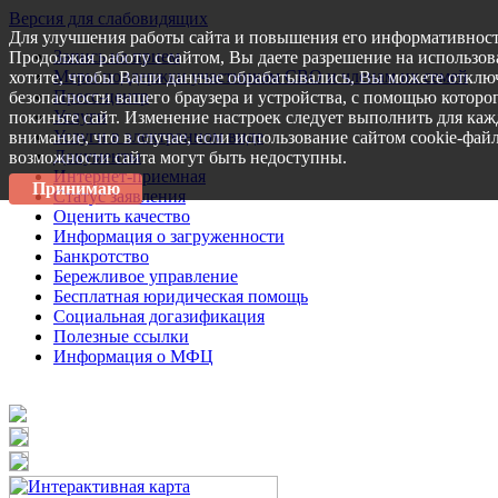
Версия для слабовидящих
Для улучшения работы сайта и повышения его информативност
Запись на прием
Продолжая работу с сайтом, Вы даете разрешение на использов
Меры поддержки участникам СВО и членам их семей
хотите, чтобы Ваши данные обрабатывались, Вы можете отключ
Пресс-центр
безопасности вашего браузера и устройства, с помощью которог
Услуги
покиньте сайт. Изменение настроек следует выполнить для каж
Услуги в электронном виде
внимание, что в случае, если использование сайтом cookie-фай
Документы
возможности сайта могут быть недоступны.
Интернет-приемная
Принимаю
Статус заявления
Оценить качество
Информация о загруженности
Банкротство
Бережливое управление
Бесплатная юридическая помощь
Социальная догазификация
Полезные ссылки
Информация о МФЦ