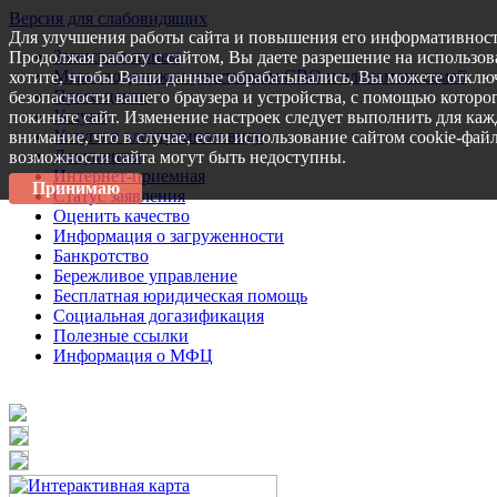
Версия для слабовидящих
Для улучшения работы сайта и повышения его информативност
Запись на прием
Продолжая работу с сайтом, Вы даете разрешение на использов
Меры поддержки участникам СВО и членам их семей
хотите, чтобы Ваши данные обрабатывались, Вы можете отключ
Пресс-центр
безопасности вашего браузера и устройства, с помощью которог
Услуги
покиньте сайт. Изменение настроек следует выполнить для каж
Услуги в электронном виде
внимание, что в случае, если использование сайтом cookie-фай
Документы
возможности сайта могут быть недоступны.
Интернет-приемная
Принимаю
Статус заявления
Оценить качество
Информация о загруженности
Банкротство
Бережливое управление
Бесплатная юридическая помощь
Социальная догазификация
Полезные ссылки
Информация о МФЦ