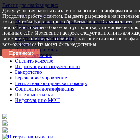
Версия для слабовидящих
Для улучшения работы сайта и повышения его информативност
Запись на прием
Продолжая работу с сайтом, Вы даете разрешение на использов
Меры поддержки участникам СВО и членам их семей
хотите, чтобы Ваши данные обрабатывались, Вы можете отключ
Пресс-центр
безопасности вашего браузера и устройства, с помощью которог
Услуги
покиньте сайт. Изменение настроек следует выполнить для каж
Услуги в электронном виде
внимание, что в случае, если использование сайтом cookie-фай
Документы
возможности сайта могут быть недоступны.
Интернет-приемная
Принимаю
Статус заявления
Оценить качество
Информация о загруженности
Банкротство
Бережливое управление
Бесплатная юридическая помощь
Социальная догазификация
Полезные ссылки
Информация о МФЦ