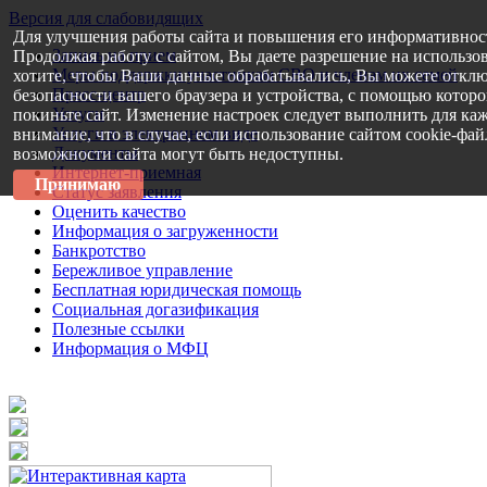
Версия для слабовидящих
Для улучшения работы сайта и повышения его информативнос
Запись на прием
Продолжая работу с сайтом, Вы даете разрешение на использо
Меры поддержки участникам СВО и членам их семей
хотите, чтобы Ваши данные обрабатывались, Вы можете отклю
Пресс-центр
безопасности вашего браузера и устройства, с помощью которог
Услуги
покиньте сайт. Изменение настроек следует выполнить для каж
Услуги в электронном виде
внимание, что в случае, если использование сайтом cookie-фа
Документы
возможности сайта могут быть недоступны.
Интернет-приемная
Принимаю
Статус заявления
Оценить качество
Информация о загруженности
Банкротство
Бережливое управление
Бесплатная юридическая помощь
Социальная догазификация
Полезные ссылки
Информация о МФЦ