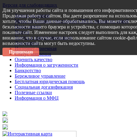
Версия для слабовидящих
Для улучшения работы сайта и повышения его информативност
Запись на прием
Продолжая работу с сайтом, Вы даете разрешение на использов
Меры поддержки участникам СВО и членам их семей
хотите, чтобы Ваши данные обрабатывались, Вы можете отключ
Пресс-центр
безопасности вашего браузера и устройства, с помощью которог
Услуги
покиньте сайт. Изменение настроек следует выполнить для каж
Услуги в электронном виде
внимание, что в случае, если использование сайтом cookie-фай
Документы
возможности сайта могут быть недоступны.
Интернет-приемная
Принимаю
Статус заявления
Оценить качество
Информация о загруженности
Банкротство
Бережливое управление
Бесплатная юридическая помощь
Социальная догазификация
Полезные ссылки
Информация о МФЦ