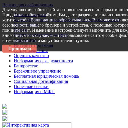
Версия для слабовидящих
Для улучшения работы сайта и повышения его информативност
Запись на прием
Продолжая работу с сайтом, Вы даете разрешение на использов
Меры поддержки участникам СВО и членам их семей
хотите, чтобы Ваши данные обрабатывались, Вы можете отключ
Пресс-центр
безопасности вашего браузера и устройства, с помощью которог
Услуги
покиньте сайт. Изменение настроек следует выполнить для каж
Услуги в электронном виде
внимание, что в случае, если использование сайтом cookie-фай
Документы
возможности сайта могут быть недоступны.
Интернет-приемная
Принимаю
Статус заявления
Оценить качество
Информация о загруженности
Банкротство
Бережливое управление
Бесплатная юридическая помощь
Социальная догазификация
Полезные ссылки
Информация о МФЦ