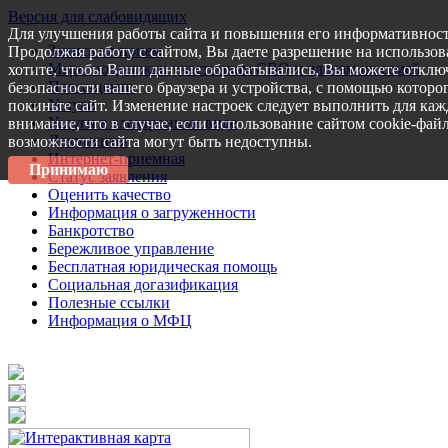
Версия для слабовидящих
Для улучшения работы сайта и повышения его информативност
Запись на прием
Продолжая работу с сайтом, Вы даете разрешение на использов
Меры поддержки участникам СВО и членам их семей
хотите, чтобы Ваши данные обрабатывались, Вы можете отключ
Пресс-центр
безопасности вашего браузера и устройства, с помощью которог
Услуги
покиньте сайт. Изменение настроек следует выполнить для каж
Услуги в электронном виде
внимание, что в случае, если использование сайтом cookie-фай
Документы
возможности сайта могут быть недоступны.
Интернет-приемная
Принимаю
Статус заявления
Оценить качество
Информация о загруженности
Банкротство
Бережливое управление
Бесплатная юридическая помощь
Социальная догазификация
Полезные ссылки
Информация о МФЦ