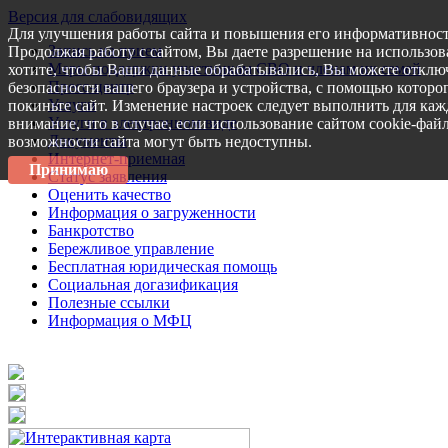
Версия для слабовидящих
Для улучшения работы сайта и повышения его информативност
Запись на прием
Продолжая работу с сайтом, Вы даете разрешение на использов
Меры поддержки участникам СВО и членам их семей
хотите, чтобы Ваши данные обрабатывались, Вы можете отключ
Пресс-центр
безопасности вашего браузера и устройства, с помощью которог
Услуги
покиньте сайт. Изменение настроек следует выполнить для каж
Услуги в электронном виде
внимание, что в случае, если использование сайтом cookie-фай
Документы
возможности сайта могут быть недоступны.
Интернет-приемная
Принимаю
Статус заявления
Оценить качество
Информация о загруженности
Банкротство
Бережливое управление
Бесплатная юридическая помощь
Социальная догазификация
Полезные ссылки
Информация о МФЦ