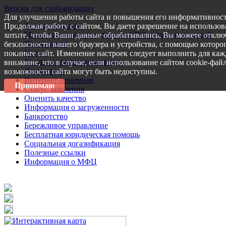
Версия для слабовидящих
Для улучшения работы сайта и повышения его информативност
Запись на прием
Продолжая работу с сайтом, Вы даете разрешение на использов
Меры поддержки участникам СВО и членам их семей
хотите, чтобы Ваши данные обрабатывались, Вы можете отключ
Пресс-центр
безопасности вашего браузера и устройства, с помощью которог
Услуги
покиньте сайт. Изменение настроек следует выполнить для каж
Услуги в электронном виде
внимание, что в случае, если использование сайтом cookie-фай
Документы
возможности сайта могут быть недоступны.
Интернет-приемная
Принимаю
Статус заявления
Оценить качество
Информация о загруженности
Банкротство
Бережливое управление
Бесплатная юридическая помощь
Социальная догазификация
Полезные ссылки
Информация о МФЦ