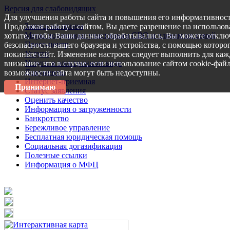
Версия для слабовидящих
Для улучшения работы сайта и повышения его информативност
Запись на прием
Продолжая работу с сайтом, Вы даете разрешение на использов
Меры поддержки участникам СВО и членам их семей
хотите, чтобы Ваши данные обрабатывались, Вы можете отключ
Пресс-центр
безопасности вашего браузера и устройства, с помощью которог
Услуги
покиньте сайт. Изменение настроек следует выполнить для каж
Услуги в электронном виде
внимание, что в случае, если использование сайтом cookie-фай
Документы
возможности сайта могут быть недоступны.
Интернет-приемная
Принимаю
Статус заявления
Оценить качество
Информация о загруженности
Банкротство
Бережливое управление
Бесплатная юридическая помощь
Социальная догазификация
Полезные ссылки
Информация о МФЦ