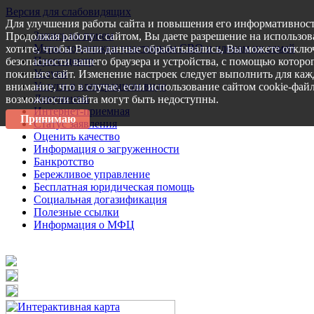
Версия для слабовидящих
Для улучшения работы сайта и повышения его информативност
Запись на прием
Продолжая работу с сайтом, Вы даете разрешение на использов
Меры поддержки участникам СВО и членам их семей
хотите, чтобы Ваши данные обрабатывались, Вы можете отключ
Пресс-центр
безопасности вашего браузера и устройства, с помощью которог
Услуги
покиньте сайт. Изменение настроек следует выполнить для каж
Услуги в электронном виде
внимание, что в случае, если использование сайтом cookie-фай
Документы
возможности сайта могут быть недоступны.
Интернет-приемная
Принимаю
Статус заявления
Оценить качество
Информация о загруженности
Банкротство
Бережливое управление
Бесплатная юридическая помощь
Социальная догазификация
Полезные ссылки
Информация о МФЦ