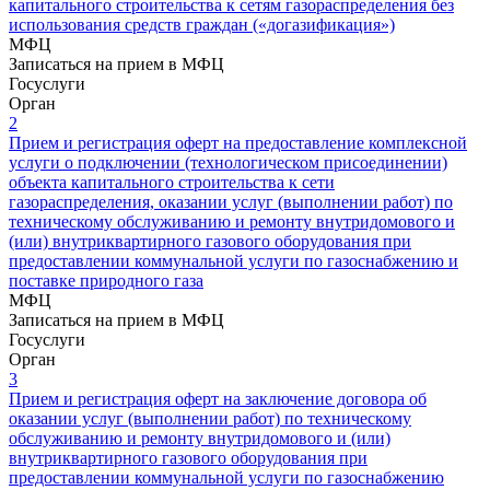
капитального строительства к сетям газораспределения без
использования средств граждан («догазификация»)
МФЦ
Записаться на прием в МФЦ
Госуслуги
Орган
2
Прием и регистрация оферт на предоставление комплексной
услуги о подключении (технологическом присоединении)
объекта капитального строительства к сети
газораспределения, оказании услуг (выполнении работ) по
техническому обслуживанию и ремонту внутридомового и
(или) внутриквартирного газового оборудования при
предоставлении коммунальной услуги по газоснабжению и
поставке природного газа
МФЦ
Записаться на прием в МФЦ
Госуслуги
Орган
3
Прием и регистрация оферт на заключение договора об
оказании услуг (выполнении работ) по техническому
обслуживанию и ремонту внутридомового и (или)
внутриквартирного газового оборудования при
предоставлении коммунальной услуги по газоснабжению