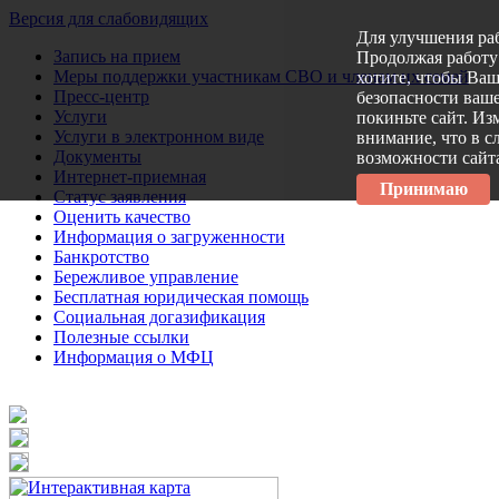
Версия для слабовидящих
Для улучшения ра
Запись на прием
Продолжая работу 
Меры поддержки участникам СВО и членам их семей
хотите, чтобы Ва
Пресс-центр
безопасности ваше
Услуги
покиньте сайт. Из
Услуги в электронном виде
внимание, что в с
Документы
возможности сайт
Интернет-приемная
Принимаю
Статус заявления
Оценить качество
Информация о загруженности
Банкротство
Бережливое управление
Бесплатная юридическая помощь
Социальная догазификация
Полезные ссылки
Информация о МФЦ