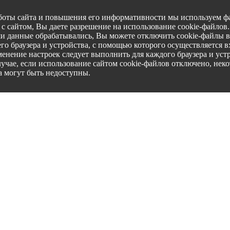
боты сайта и повышения его информативности мы используем фа
с сайтом, Вы даете разрешение на использование cookie-файлов
ши данные обрабатывались, Вы можете отключить cookie-файлы в
го браузера и устройства, с помощью которого осуществляется вх
менение настроек следует выполнить для каждого браузера и уст
лучае, если использование сайтом cookie-файлов отключено, нек
а могут быть недоступны.