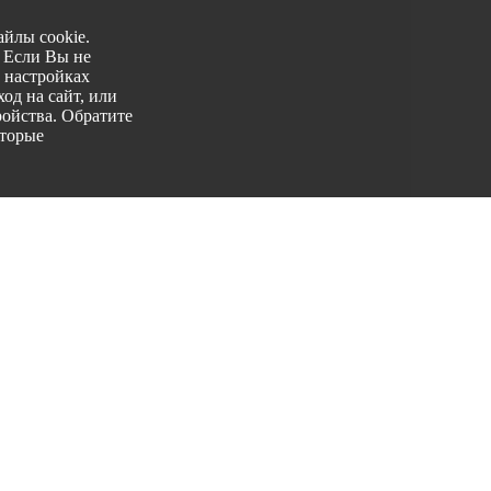
йлы cookie.
. Если Вы не
 настройках
од на сайт, или
ройства. Обратите
оторые