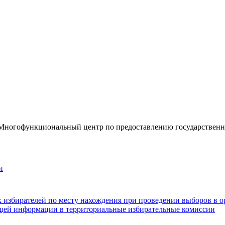
«Многофункциональный центр по предоставлению государствен
и
к избирателей по месту нахождения при проведении выборов в о
ющей информации в территориальные избирательные комиссии