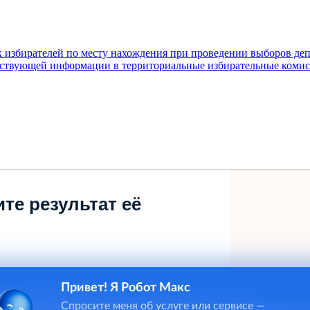
ок избирателей по месту нахождения при проведении выборов д
етствующей информации в территориальные избирательные коми
те результат её
Привет! Я Робот Макс
Спросите меня об услуге или сервисе —