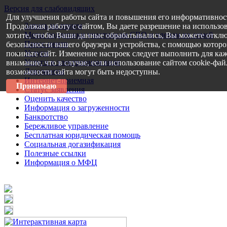
Версия для слабовидящих
Для улучшения работы сайта и повышения его информативнос
Запись на прием
Продолжая работу с сайтом, Вы даете разрешение на использо
Меры поддержки участникам СВО и членам их семей
хотите, чтобы Ваши данные обрабатывались, Вы можете отклю
Пресс-центр
безопасности вашего браузера и устройства, с помощью которог
Услуги
покиньте сайт. Изменение настроек следует выполнить для каж
Услуги в электронном виде
внимание, что в случае, если использование сайтом cookie-фа
Документы
возможности сайта могут быть недоступны.
Интернет-приемная
Принимаю
Статус заявления
Оценить качество
Информация о загруженности
Банкротство
Бережливое управление
Бесплатная юридическая помощь
Социальная догазификация
Полезные ссылки
Информация о МФЦ