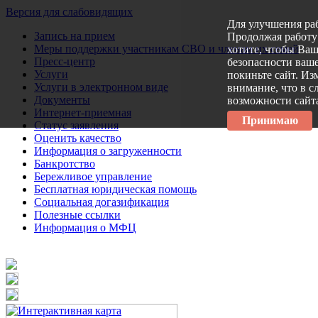
Версия для слабовидящих
Для улучшения ра
Запись на прием
Продолжая работу 
Меры поддержки участникам СВО и членам их семей
хотите, чтобы Ва
Пресс-центр
безопасности ваше
Услуги
покиньте сайт. Из
Услуги в электронном виде
внимание, что в с
Документы
возможности сайт
Интернет-приемная
Принимаю
Статус заявления
Оценить качество
Информация о загруженности
Банкротство
Бережливое управление
Бесплатная юридическая помощь
Социальная догазификация
Полезные ссылки
Информация о МФЦ