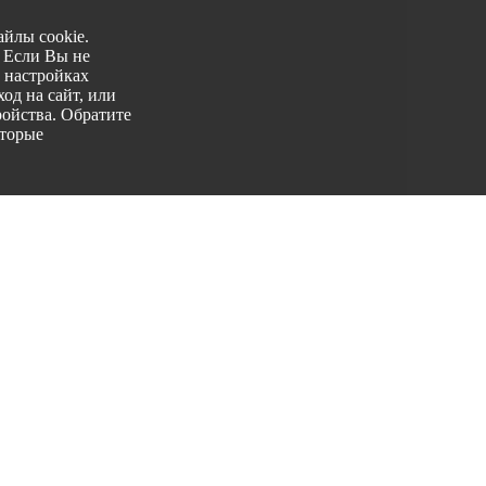
йлы cookie.
. Если Вы не
 настройках
од на сайт, или
ройства. Обратите
оторые