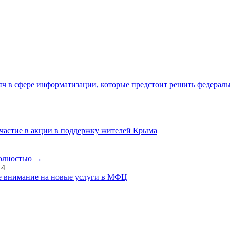
ач в сфере информатизации, которые предстоит решить федерал
астие в акции в поддержку жителей Крыма
полностью →
14
е внимание на новые услуги в МФЦ