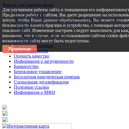
Версия для слабовидящих
Для улучшения работы сайта и повышения его информативност
Запись на прием
Продолжая работу с сайтом, Вы даете разрешение на использов
Меры поддержки участникам СВО и членам их семей
хотите, чтобы Ваши данные обрабатывались, Вы можете отключ
Пресс-центр
безопасности вашего браузера и устройства, с помощью которог
Услуги
покиньте сайт. Изменение настроек следует выполнить для каж
Услуги в электронном виде
внимание, что в случае, если использование сайтом cookie-фай
Документы
возможности сайта могут быть недоступны.
Интернет-приемная
Принимаю
Статус заявления
Оценить качество
Информация о загруженности
Банкротство
Бережливое управление
Бесплатная юридическая помощь
Социальная догазификация
Полезные ссылки
Информация о МФЦ