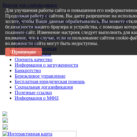
Версия для слабовидящих
Для улучшения работы сайта и повышения его информативнос
Запись на прием
Продолжая работу с сайтом, Вы даете разрешение на использо
Меры поддержки участникам СВО и членам их семей
хотите, чтобы Ваши данные обрабатывались, Вы можете откл
Пресс-центр
безопасности вашего браузера и устройства, с помощью которо
Услуги
покиньте сайт. Изменение настроек следует выполнить для ка
Услуги в электронном виде
внимание, что в случае, если использование сайтом cookie-ф
Документы
возможности сайта могут быть недоступны.
Интернет-приемная
Принимаю
Статус заявления
Оценить качество
Информация о загруженности
Банкротство
Бережливое управление
Бесплатная юридическая помощь
Социальная догазификация
Полезные ссылки
Информация о МФЦ