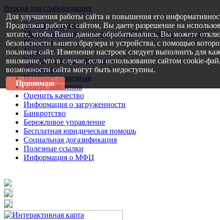
Версия для слабовидящих
Для улучшения работы сайта и повышения его информативнос
Запись на прием
Продолжая работу с сайтом, Вы даете разрешение на использо
Меры поддержки участникам СВО и членам их семей
хотите, чтобы Ваши данные обрабатывались, Вы можете отклю
Пресс-центр
безопасности вашего браузера и устройства, с помощью которог
Услуги
покиньте сайт. Изменение настроек следует выполнить для каж
Услуги в электронном виде
внимание, что в случае, если использование сайтом cookie-фа
Документы
возможности сайта могут быть недоступны.
Интернет-приемная
Принимаю
Статус заявления
Оценить качество
Информация о загруженности
Банкротство
Бережливое управление
Бесплатная юридическая помощь
Социальная догазификация
Полезные ссылки
Информация о МФЦ