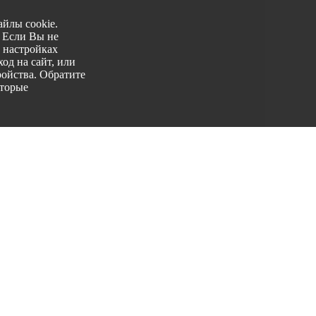
йлы cookie.
. Если Вы не
 настройках
од на сайт, или
ройства. Обратите
оторые