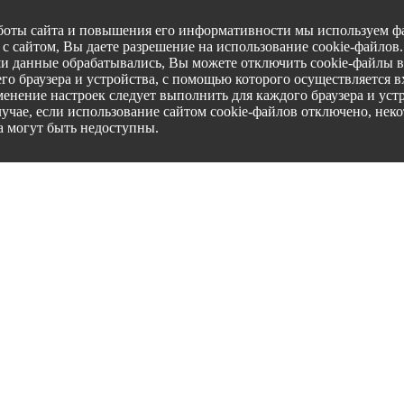
боты сайта и повышения его информативности мы используем фа
с сайтом, Вы даете разрешение на использование cookie-файлов
ши данные обрабатывались, Вы можете отключить cookie-файлы в
го браузера и устройства, с помощью которого осуществляется вх
менение настроек следует выполнить для каждого браузера и уст
лучае, если использование сайтом cookie-файлов отключено, нек
а могут быть недоступны.