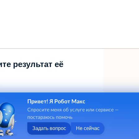
те результат её
Привет! Я Робот Макс
Спросите меня об услуге или сервисе —
постараюсь помочь
Задать вопрос
Не сейчас