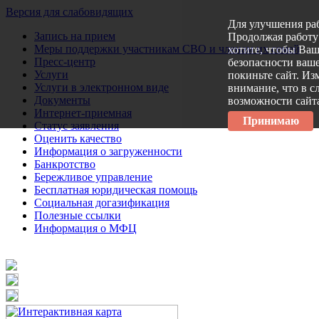
Версия для слабовидящих
Для улучшения ра
Запись на прием
Продолжая работу 
Меры поддержки участникам СВО и членам их семей
хотите, чтобы Ва
Пресс-центр
безопасности ваше
Услуги
покиньте сайт. Из
Услуги в электронном виде
внимание, что в с
Документы
возможности сайт
Интернет-приемная
Принимаю
Статус заявления
Оценить качество
Информация о загруженности
Банкротство
Бережливое управление
Бесплатная юридическая помощь
Социальная догазификация
Полезные ссылки
Информация о МФЦ