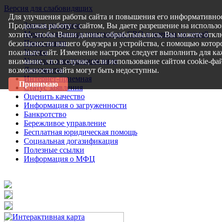
Версия для слабовидящих
Для улучшения работы сайта и повышения его информативнос
Запись на прием
Продолжая работу с сайтом, Вы даете разрешение на использо
Меры поддержки участникам СВО и членам их семей
хотите, чтобы Ваши данные обрабатывались, Вы можете откл
Пресс-центр
безопасности вашего браузера и устройства, с помощью которо
Услуги
покиньте сайт. Изменение настроек следует выполнить для ка
Услуги в электронном виде
внимание, что в случае, если использование сайтом cookie-ф
Документы
возможности сайта могут быть недоступны.
Интернет-приемная
Принимаю
Статус заявления
Оценить качество
Информация о загруженности
Банкротство
Бережливое управление
Бесплатная юридическая помощь
Социальная догазификация
Полезные ссылки
Информация о МФЦ