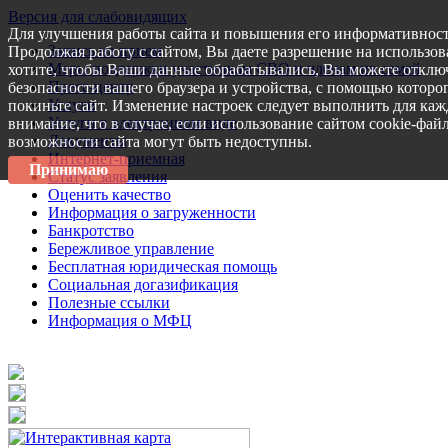
Версия для слабовидящих
Для улучшения работы сайта и повышения его информативност
Запись на прием
Продолжая работу с сайтом, Вы даете разрешение на использов
Меры поддержки участникам СВО и членам их семей
хотите, чтобы Ваши данные обрабатывались, Вы можете отключ
Пресс-центр
безопасности вашего браузера и устройства, с помощью которог
Услуги
покиньте сайт. Изменение настроек следует выполнить для каж
Услуги в электронном виде
внимание, что в случае, если использование сайтом cookie-фай
Документы
возможности сайта могут быть недоступны.
Интернет-приемная
Принимаю
Статус заявления
Оценить качество
Информация о загруженности
Банкротство
Бережливое управление
Бесплатная юридическая помощь
Социальная догазификация
Полезные ссылки
Информация о МФЦ